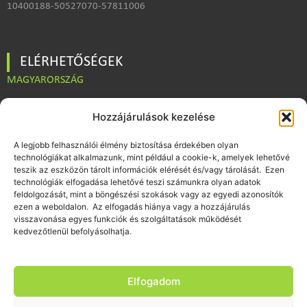
10400188-50527070-57811006
ELÉRHETŐSÉGEK
MAGYARORSZÁG
Hozzájárulások kezelése
IRODA | SZÉKHELY
A legjobb felhasználói élmény biztosítása érdekében olyan
1141 Budapest, Fogarasi út 198.
technológiákat alkalmazunk, mint például a cookie-k, amelyek lehetővé
teszik az eszközön tárolt információk elérését és/vagy tárolását. Ezen
technológiák elfogadása lehetővé teszi számunkra olyan adatok
TELEFON
feldolgozását, mint a böngészési szokások vagy az egyedi azonosítók
+36 70 434 9117
ezen a weboldalon. Az elfogadás hiánya vagy a hozzájárulás
visszavonása egyes funkciók és szolgáltatások működését
kedvezőtlenül befolyásolhatja.
E-MAIL
iroda@globalpro.hu
Elfogadom