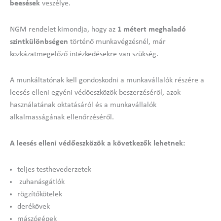
beesések
veszélye.
NGM rendelet kimondja, hogy az
1 métert meghaladó
szintkülönbségen
történő munkavégzésnél, már
kozkázatmegelőző intézkedésekre van szükség.
A munkáltatónak kell gondoskodni a munkavállalók részére a
leesés elleni egyéni védőeszközök beszerzéséről, azok
használatának oktatásáról és a munkavállalók
alkalmasságának ellenőrzéséről.
A leesés elleni védőeszközök a következők lehetnek:
teljes testhevederzetek
zuhanásgátlók
rögzítőkötelek
derékövek
mászógépek