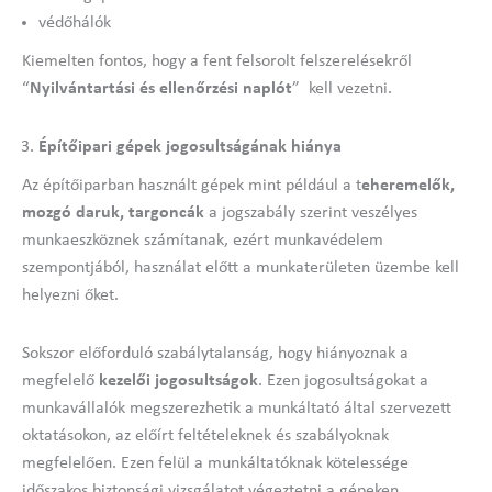
védőhálók
Kiemelten fontos, hogy a fent felsorolt felszerelésekről
“
Nyilvántartási és ellenőrzési naplót
” kell vezetni.
Építőipari gépek jogosultságának hiánya
Az építőiparban használt gépek mint például a t
eheremelők,
mozgó daruk, targoncák
a jogszabály szerint veszélyes
munkaeszköznek számítanak, ezért munkavédelem
szempontjából, használat előtt a munkaterületen üzembe kell
helyezni őket.
Sokszor előforduló szabálytalanság, hogy hiányoznak a
megfelelő
kezelői jogosultságok
. Ezen jogosultságokat a
munkavállalók megszerezhetik a munkáltató által szervezett
oktatásokon, az előírt feltételeknek és szabályoknak
megfelelően. Ezen felül a munkáltatóknak kötelessége
időszakos biztonsági vizsgálatot végeztetni a gépeken,