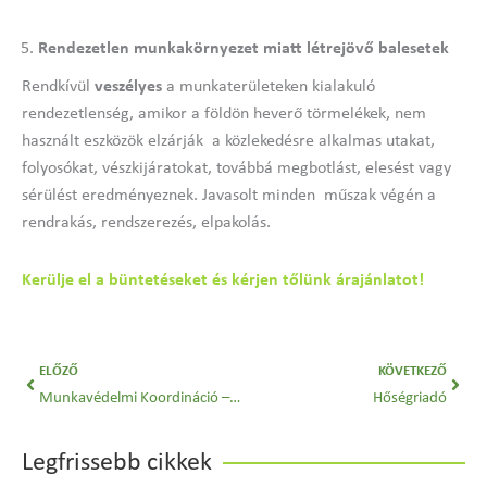
Rendezetlen munkakörnyezet miatt létrejövő balesetek
Rendkívül
veszélyes
a munkaterületeken kialakuló
rendezetlenség, amikor a földön heverő törmelékek, nem
használt eszközök elzárják a közlekedésre alkalmas utakat,
folyosókat, vészkijáratokat, továbbá megbotlást, elesést vagy
sérülést eredményeznek. Javasolt minden műszak végén a
rendrakás, rendszerezés, elpakolás.
Kerülje el a büntetéseket és kérjen tőlünk árajánlatot!
Előző
Köve
ELŐZŐ
KÖVETKEZŐ
Munkavédelmi Koordináció – Összhangban Az Erő
Hőségriadó
Legfrissebb cikkek