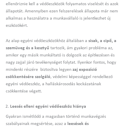
ellenőriznie kell a védőeszközök folyamatos viselését és azok
állapotát. Amennyiben ezen felszerelések állapota már nem
alkalmas a használatra a munkavállaló is jelentkezhet új
eszközökért.
Az alap egyéni védőeszközökhöz általában a
sisak, a cipő, a
szemüveg és a kesztyű
tartozik, ám gyakori probléma az,
amikor egy másik munkáltató is dolgozik az építkezésen és
nagy zajjal járó tevékenységet folytat. Ilyenkor fontos, hogy
mindenki részére biztosítva legyen
zaj expozíció
csökkentésére szolgáló
, védelmi képességgel rendelkező
egyéni védőeszköz, a halláskárosodás kockázatának
csökkentése végett.
Leesés elleni egyéni védőeszköz hiánya
Gyakran ismétlődő a magasban történő munkavégzés
szabályainak megsértése, azaz a
leesések és