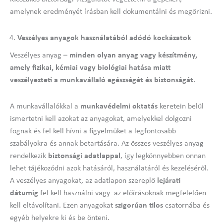
amelynek eredményét írásban kell dokumentálni és megőrizni.
Veszélyes anyagok használatából adódó kockázatok
Veszélyes anyag –
minden olyan anyag vagy készítmény,
amely fizikai, kémiai vagy biológiai hatása miatt
veszélyezteti a munkavállaló egészségét és biztonságát.
A munkavállalókkal a
munkavédelmi oktatás
keretein belül
ismertetni kell azokat az anyagokat, amelyekkel dolgozni
fognak és fel kell hívni a figyelmüket a legfontosabb
szabályokra és annak betartására. Az összes veszélyes anyag
rendelkezik
biztonsági adatlappal
, így legkönnyebben onnan
lehet tájékozódni azok hatásáról, használatáról és kezeléséről.
A veszélyes anyagokat, az adatlapon szereplő
lejárati
dátumig
fel kell használni vagy az előírásoknak megfelelően
kell eltávolítani. Ezen anyagokat
szigorúan tilos
csatornába és
egyéb helyekre ki és be önteni.