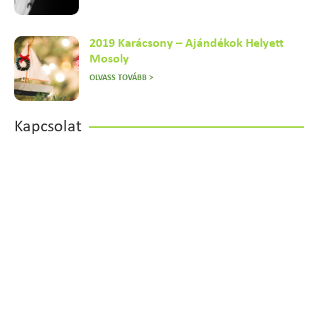
2019 Karácsony – Ajándékok Helyett
Mosoly
OLVASS TOVÁBB >
Kapcsolat
Vegye fel velünk a kapcsolatot
most!
Ma már elengedhetetlen a jól felkészült, szakmai
tudással rendelkező szakemberek jelenléte a
munkahelyen.