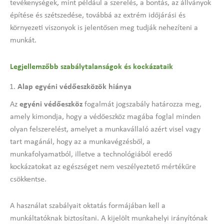
tevékenységek, mint például a szerelés, a bontás, az állványok
építése és szétszedése, továbbá az extrém időjárási és
környezeti viszonyok is jelentősen meg tudják nehezíteni a
munkát.
Legjellemzőbb szabálytalanságok és kockázataik
Alap egyéni védőeszközök hiánya
Az
egyéni védőeszköz
fogalmát jogszabály határozza meg,
amely kimondja, hogy a védőeszköz magába foglal minden
olyan felszerelést, amelyet a munkavállaló azért visel vagy
tart magánál, hogy az a munkavégzésből, a
munkafolyamatból, illetve a technológiából eredő
kockázatokat az egészséget nem veszélyeztető mértékűre
csökkentse.
A használat szabályait oktatás formájában kell a
munkáltatóknak biztosítani. A kijelölt munkahelyi irányítónak