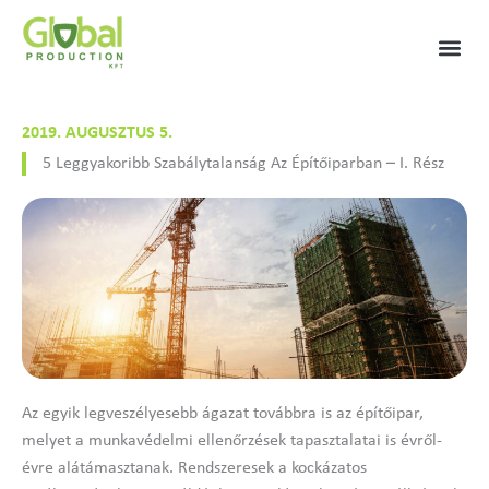
Skip
to
content
2019. AUGUSZTUS 5.
5 Leggyakoribb Szabálytalanság Az Építőiparban – I. Rész
Az egyik legveszélyesebb ágazat továbbra is az építőipar,
melyet a munkavédelmi ellenőrzések tapasztalatai is évről-
évre alátámasztanak. Rendszeresek a kockázatos