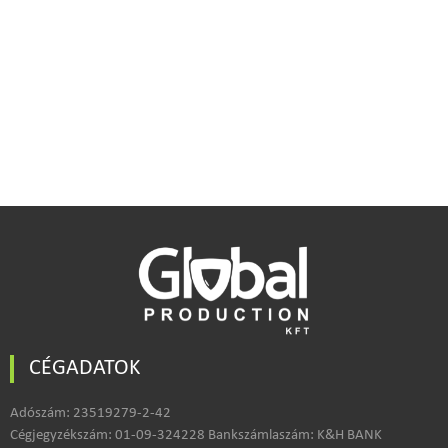
Kapcsolat
CÉGADATOK
Adószám: 23519279-2-42
Cégjegyzékszám: 01-09-324228 Bankszámlaszám: K&H BANK