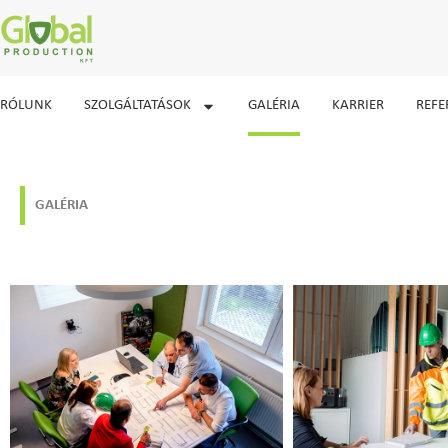
Skip
to
content
RÓLUNK
SZOLGÁLTATÁSOK
GALÉRIA
KARRIER
REFE
GALÉRIA