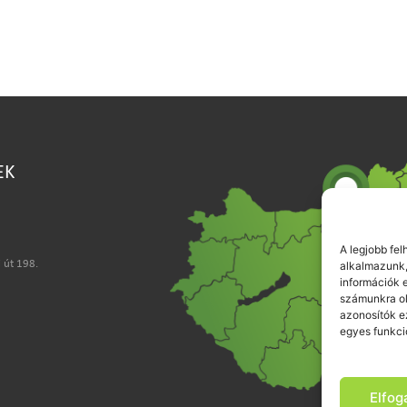
EK
A legjobb fe
 út 198.
alkalmazunk,
információk 
számunkra ol
azonosítók e
egyes funkci
Elfo