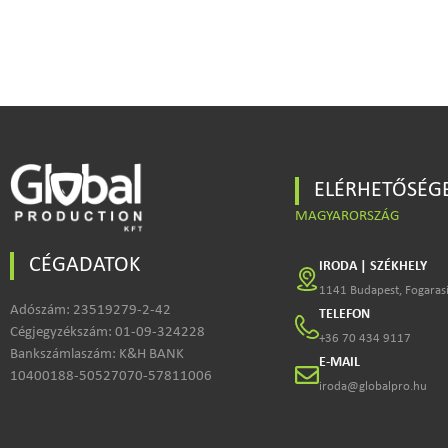
ELÉRHETŐSÉG
MAGYARORSZÁG
CÉGADATOK
IRODA | SZÉKHELY
1141 Budapest, Fogarasi
Adószám: 23519279-2-42
TELEFON
Cégjegyzékszám: 01-09-324228
+36 70 434 9117
Bankszámlaszám: K&H BANK
E-MAIL
10400188-50527070-57811006
iroda@globalpro.hu