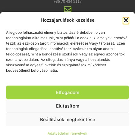
+36 70 434 9117
E-MAIL
Hozzájárulások kezelése
iroda@globalpro.hu
A legjobb felhasználói élmény biztosítása érdekében olyan
technológiákat alkalmazunk, mint például a cookie-k, amelyek lehetővé
teszik az eszközön tárolt információk elérését és/vagy tárolását. Ezen
technológiák elfogadása lehetővé teszi számunkra olyan adatok
feldolgozását, mint a böngészési szokások vagy az egyedi azonosítók
ezen a weboldalon. Az elfogadás hiánya vagy a hozzájárulás
visszavonása egyes funkciók és szolgáltatások működését
kedvezőtlenül befolyásolhatja.
Elfogadom
Elutasítom
Beállítások megtekintése
Copyrigt © 2025 Global Production Kft. Confidential
Adatvédelmi tájékoztató
Adatvédelmi irányelvek