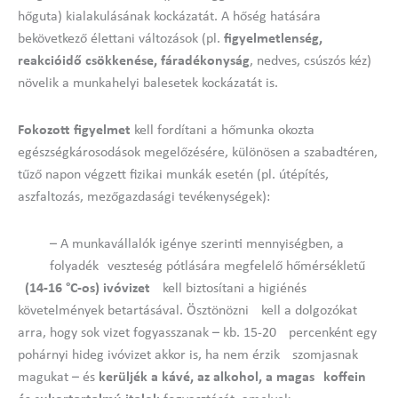
hőguta) kialakulásának kockázatát. A hőség hatására
bekövetkező élettani változások (pl.
figyelmetlenség,
reakcióidő csökkenése, fáradékonyság
, nedves, csúszós kéz)
növelik a munkahelyi balesetek kockázatát is.
Fokozott figyelmet
kell fordítani a hőmunka okozta
egészségkárosodások megelőzésére, különösen a szabadtéren,
tűző napon végzett fizikai munkák esetén (pl. útépítés,
aszfaltozás, mezőgazdasági tevékenységek):
– A munkavállalók igénye szerinti mennyiségben, a
folyadék veszteség pótlására megfelelő hőmérsékletű
(14-16 °C-os) ivóvizet
kell biztosítani a higiénés
követelmények betartásával. Ösztönözni kell a dolgozókat
arra, hogy sok vizet fogyasszanak – kb. 15-20 percenként egy
pohárnyi hideg ivóvizet akkor is, ha nem érzik szomjasnak
magukat – és
kerüljék a kávé, az alkohol, a magas koffein