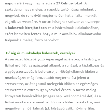
napon
eléri vagy meghaladja a
27 Celsius-fokot
. A
szokatlanul nagy meleg, a napokig tartó hőség mindenkit
megvisel, de rendkívül megterhelően hat a fizikai munkát
végzők szervezetére. A tartós hőségnek sokszor van szerepe
a
balesetek létrejöttében
és a hőártalmak kialakulásában,
ezért kiemelten fontos, hogy a munkavállalók alkalmazkodni
tudjanak a meleg, forró napokhoz.
Hőség és munkahelyi balesetek, veszélyek
A szervezet hőszabályozó képességét az életkor, a testsúly, a
fizikai erőnlét, az egészségi állapot, a ruházat, a táplálkozás és
a gyógyszerszedés is befolyásolja. Hőséghullámok idején a
munkavégzés még fokozottabb megterhelést jelent a
szervezetre, az átlagosnál melegebb időben az egészséges
szervezetet is extrém igénybevétel érheti. A tartós meleg
környezeti hőmérséklet (magas napi középhőmérséklet) és a
fizikai munka a szervezetben többlet- hőtermelést okoz, ami
megnöveli a hőártalmak (pl. hőséggörcsök, hőkimerülés,