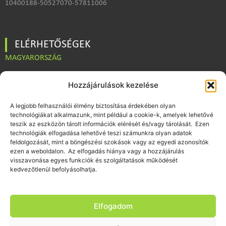
10400188-50527070-57811006
ELÉRHETŐSÉGEK
MAGYARORSZÁG
Hozzájárulások kezelése
IRODA | SZÉKHELY
A legjobb felhasználói élmény biztosítása érdekében olyan
1141 Budapest, Fogarasi út 198.
technológiákat alkalmazunk, mint például a cookie-k, amelyek lehetővé
teszik az eszközön tárolt információk elérését és/vagy tárolását. Ezen
technológiák elfogadása lehetővé teszi számunkra olyan adatok
TELEFON
feldolgozását, mint a böngészési szokások vagy az egyedi azonosítók
+36 70 434 9117
ezen a weboldalon. Az elfogadás hiánya vagy a hozzájárulás
visszavonása egyes funkciók és szolgáltatások működését
kedvezőtlenül befolyásolhatja.
E-MAIL
iroda@globalpro.hu
Elfogadom