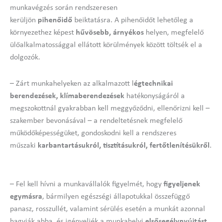
munkavégzés során rendszeresen
kerüljön
pihenőidő
beiktatásra. A pihenőidőt lehetőleg a
környezethez képest
hűvösebb, árnyékos
helyen, megfelelő
ülőalkalmatossággal ellátott körülmények között töltsék el a
dolgozók.
– Zárt munkahelyeken az alkalmazott l
égtechnikai
berendezések, klímaberendezések
hatékonyságáról a
megszokottnál gyakrabban kell meggyőződni, ellenőrizni kell –
szakember bevonásával – a rendeltetésnek megfelelő
működőképességüket, gondoskodni kell a rendszeres
műszaki
karbantartásukról, tisztításukról, fertőtlenítésükről
.
– Fel kell hívni a munkavállalók figyelmét, hogy
figyeljenek
egymásra
, bármilyen egészségi állapotukkal összefüggő
panasz, rosszullét, valamint sérülés esetén a munkát azonnal
hagyják abba, és igényeljék a munkahelyi
elsősegélynyújtást