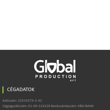
Kapcsolat
CÉGADATOK
Adószám: 23519279-2-42
Cégjegyzékszám: 01-09-324228 Bankszámlaszám: K&H BANK