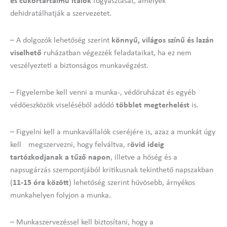
és cukortartalmú italok
fogyasztását, amelyek
dehidratálhatják a szervezetet.
– A dolgozók lehetőség szerint
könnyű, világos színű és lazán
viselhető
ruházatban végezzék feladataikat, ha ez nem
veszélyezteti a biztonságos munkavégzést.
– Figyelembe kell venni a munka-, védőruházat és egyéb
védőeszközök viseléséből adódó
többlet megterhelést
is.
– Figyelni kell a munkavállalók cseréjére is, azaz a munkát úgy
kell megszervezni, hogy felváltva, r
övid ideig
tartózkodjanak a tűző napon
, illetve a hőség és a
napsugárzás szempontjából kritikusnak tekinthető napszakban
(
11-15 óra között
) lehetőség szerint hűvösebb, árnyékos
munkahelyen folyjon a munka.
– Munkaszervezéssel kell biztosítani, hogy a