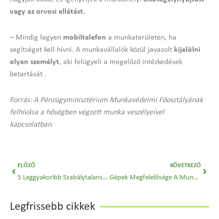
vagy az orvosi ellátást.
– Mindig legyen
mobiltelefon
a munkaterületen, ha
segítséget kell hívni. A munkavállalók közül javasolt
kijelölni
olyan személyt
, aki felügyeli a megelőző intézkedések
betartását .
Forrás: A Pénzügyminisztérium Munkavédelmi Főosztályának
felhívása a hőségben végzett munka veszélyeivel
kapcsolatban.
Előző
Köve
ELŐZŐ
KÖVETKEZŐ
5 Leggyakoribb Szabálytalanság Az Építőiparban – I. Rész
Gépek Megfelelősége A Munkavédelemben
Legfrissebb cikkek