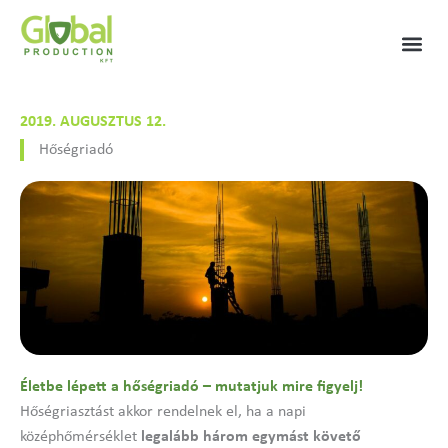
Skip
to
content
2019. AUGUSZTUS 12.
Hőségriadó
Életbe lépett a hőségriadó – mutatjuk mire figyelj!
Hőségriasztást akkor rendelnek el, ha a napi
középhőmérséklet
legalább három egymást követő