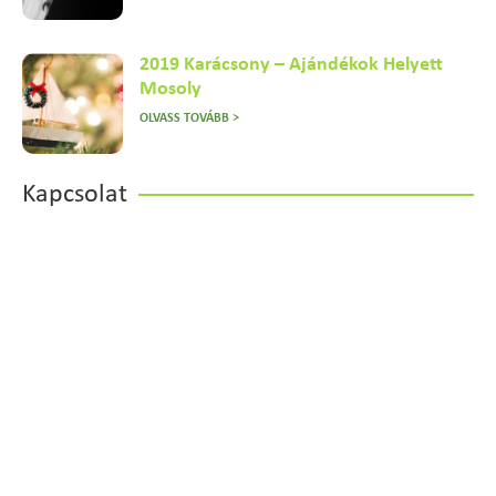
2019 Karácsony – Ajándékok Helyett
Mosoly
OLVASS TOVÁBB >
Kapcsolat
Vegye fel velünk a kapcsolatot
most!
Ma már elengedhetetlen a jól felkészült, szakmai
tudással rendelkező szakemberek jelenléte a
munkahelyen.